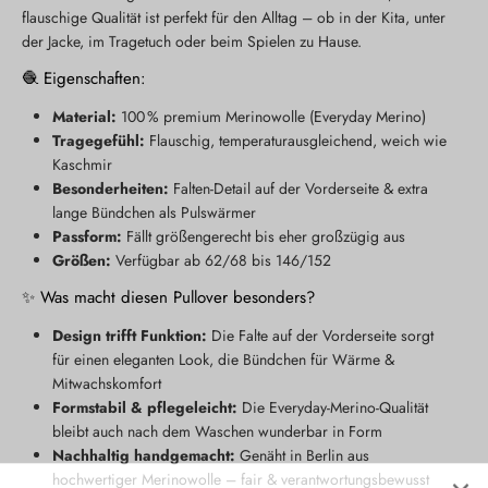
flauschige Qualität ist perfekt für den Alltag – ob in der Kita, unter
der Jacke, im Tragetuch oder beim Spielen zu Hause.
🧶 Eigenschaften:
Material:
100 % premium Merinowolle (Everyday Merino)
Tragegefühl:
Flauschig, temperaturausgleichend, weich wie
Kaschmir
Besonderheiten:
Falten-Detail auf der Vorderseite & extra
lange Bündchen als Pulswärmer
Passform:
Fällt größengerecht bis eher großzügig aus
Größen:
Verfügbar ab 62/68 bis 146/152
✨ Was macht diesen Pullover besonders?
Design trifft Funktion:
Die Falte auf der Vorderseite sorgt
für einen eleganten Look, die Bündchen für Wärme &
Mitwachskomfort
Formstabil & pflegeleicht:
Die Everyday-Merino-Qualität
bleibt auch nach dem Waschen wunderbar in Form
Nachhaltig handgemacht:
Genäht in Berlin aus
Neu hier?
hochwertiger Merinowolle – fair & verantwortungsbewusst