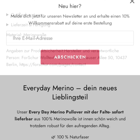
Melde dich jetzt für unseren Newsletter an und erhalte einen 10%
Willkommensrabatt auf deine erste Bestellung
Größenberatung
Lieferzeit & Fertigung
Material: Merinowolle
ABSCHICKEN
Angaben zur Produktsicherheit:Hersteller und verantwortliche
Person: ForSchur Wolltextil GmbH, Schönhauser Allee 50, 10437
Berlin, https://forschur.com/pages/contact
Everyday Merino – dein neues
Lieblingsteil
Unser
Every Day Merino Pullover mit der Falte- sofort
lieferbar
aus 100 % Merinowolle ist innen schön weich und
trotzdem robust für den aufregenden Alltag.
🌿 100 % Naturfaser