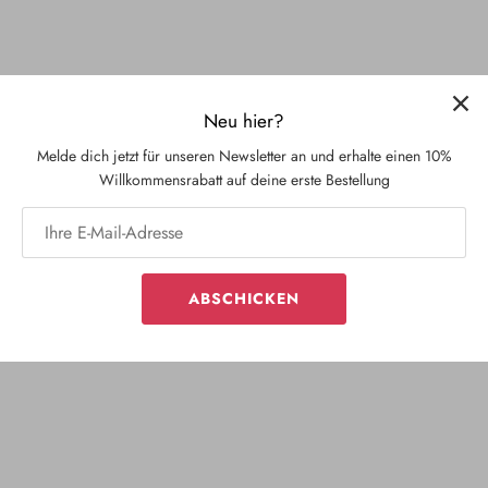
Coupon 1m ReWalk Farbe Wolf
Bügelbild Pommes
Neu hier?
€28,00 EUR
€6,90 EUR
Melde dich jetzt für unseren Newsletter an und erhalte einen 10%
Willkommensrabatt auf deine erste Bestellung
Ausverkauft
Ausverkauft
ABSCHICKEN