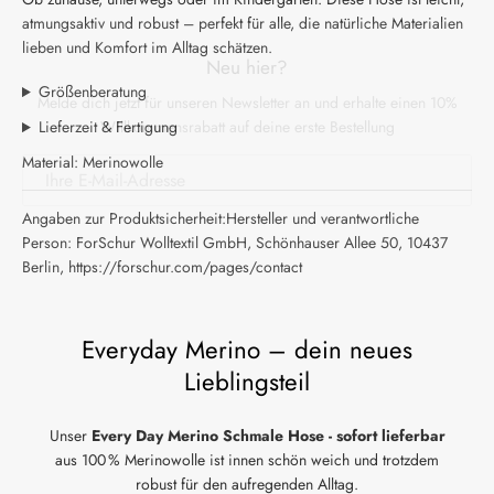
Neu hier?
atmungsaktiv und robust – perfekt für alle, die natürliche Materialien
Melde dich jetzt für unseren Newsletter an und erhalte einen 10%
lieben und Komfort im Alltag schätzen.
Willkommensrabatt auf deine erste Bestellung
Größenberatung
Lieferzeit & Fertigung
Material: Merinowolle
ABSCHICKEN
Angaben zur Produktsicherheit:Hersteller und verantwortliche
Person: ForSchur Wolltextil GmbH, Schönhauser Allee 50, 10437
Berlin, https://forschur.com/pages/contact
Everyday Merino – dein neues
Lieblingsteil
Unser
Every Day Merino Schmale Hose - sofort lieferbar
aus 100 % Merinowolle ist innen schön weich und trotzdem
robust für den aufregenden Alltag.