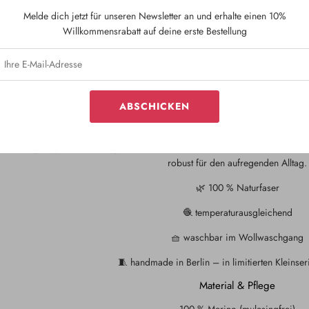
Melde dich jetzt für unseren Newsletter an und erhalte einen 10%
Willkommensrabatt auf deine erste Bestellung
ABSCHICKEN
Everyday Merino – dein neues Li
ser
Every Day Merino Baby Bindemütze sofort lieferbar
aus 100 % Meri
robust für den aufregenden Alltag.
🌿 100 % Naturfaser
🧶 temperaturausgleichend
🧺 waschbar im Wollwaschgang
🧵 handmade in Berlin – in limitierten Kleinseri
Material & Pflege
100 % Merino (mulesingfrei)