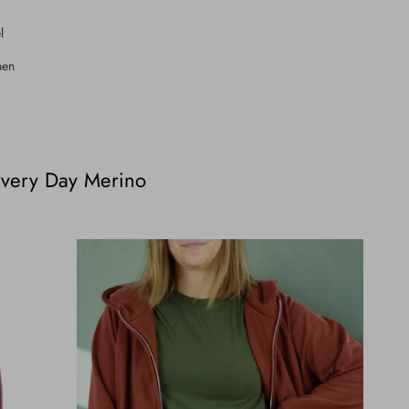
l
nen
 Every Day Merino