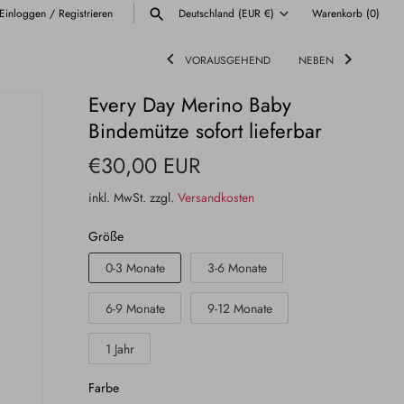
Einloggen
/
Registrieren
Deutschland (EUR €)
Warenkorb
(0)
Währung
VORAUSGEHEND
NEBEN
ALLE ANZEIGEN
Every Day Merino Baby
Bindemütze sofort lieferbar
€30,00 EUR
inkl. MwSt. zzgl.
Versandkosten
Größe
0-3 Monate
3-6 Monate
6-9 Monate
9-12 Monate
1 Jahr
Farbe