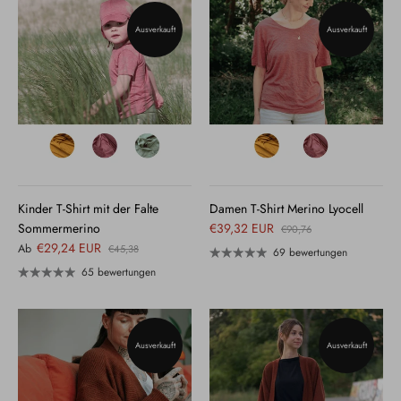
Ausverkauft
Ausverkauft
Kinder T-Shirt mit der Falte
Damen T-Shirt Merino Lyocell
Sommermerino
€39,32 EUR
€90,76
€29,24 EUR
Ab
€45,38
69 bewertungen
65 bewertungen
Ausverkauft
Ausverkauft