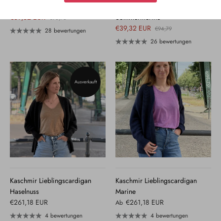
Damen Bluse
Herren T-Shirt mit der Falte
€39,32 EUR
Sommermerino
€90,76
€39,32 EUR
€94,79
28 bewertungen
26 bewertungen
Ausverkauft
Kaschmir Lieblingscardigan
Kaschmir Lieblingscardigan
Haselnuss
Marine
€261,18 EUR
€261,18 EUR
Ab
4 bewertungen
4 bewertungen