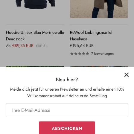
Hoodie Unisex Blau Merinowolle
ReWool Lieblingsmantel
Deadstock
Haselnuss
€89,75 EUR
€196,64 EUR
Ab
€181,51
7 bewertungen
Ausverkauft
Ausverkauft
Neu hier?
Melde dich jetzt für unseren Newsletter an und erhalte einen 10%
Willkommensrabatt auf deine erste Bestellung
ABSCHICKEN