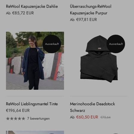
ReWool Kapuzenjacke Dahlie
Überraschungs-ReWool
€85,72 EUR
Kapuzenjacke Purpur
Ab
€97,81 EUR
Ab
Ausverkauft
Ausverkauft
ReWool Lieblingsmantel Tinte
Merinohoodie Deadstock
€196,64 EUR
Schwarz
€60,50 EUR
Ab
€75,64
7 bewertungen