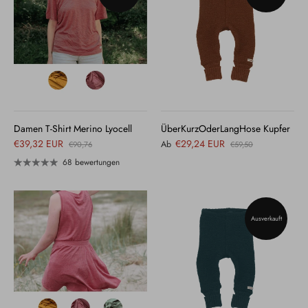
Damen T-Shirt Merino Lyocell
ÜberKurzOderLangHose Kupfer
€39,32 EUR
€29,24 EUR
Ab
€90,76
€59,50
68 bewertungen
Ausverkauft