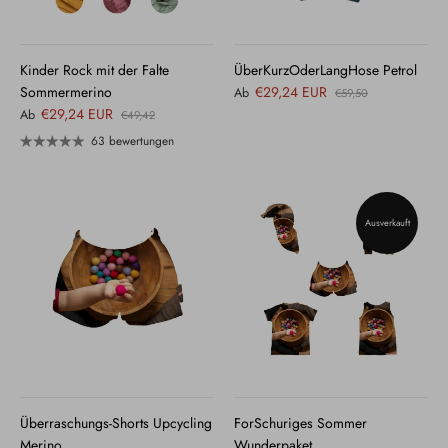
Kinder Rock mit der Falte
ÜberKurzOderLangHose Petrol
Sommermerino
€29,24 EUR
Ab
€59,50
€29,24 EUR
Ab
€49,42
63 bewertungen
Ausverkauft
Überraschungs-Shorts Upcycling
ForSchuriges Sommer
Merino
Wunderpaket