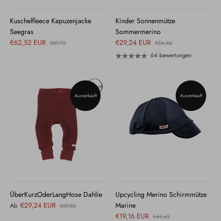
Kuschelfleece Kapuzenjacke
Kinder Sonnenmütze
Seegras
Sommermerino
€62,52 EUR
€29,24 EUR
€89,75
€54,46
64 bewertungen
Ausverkauft
Ausverkauft
ÜberKurzOderLangHose Dahlie
Upcycling Merino Schirmmütze
€29,24 EUR
Marine
Ab
€59,50
€19,16 EUR
€49,42