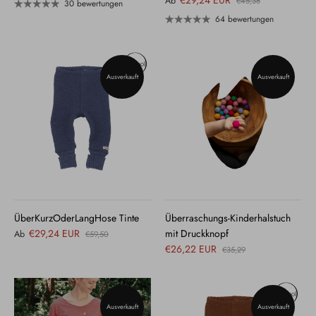
€29,24 EUR
Ab
€45,38
30 bewertungen
64 bewertungen
Ausverkauft
Ausverkauft
ÜberKurzOderLangHose Tinte
Überraschungs-Kinderhalstuch
€29,24 EUR
mit Druckknopf
Ab
€59,50
€26,22 EUR
€35,29
Ausverkauft
Ausverkauft