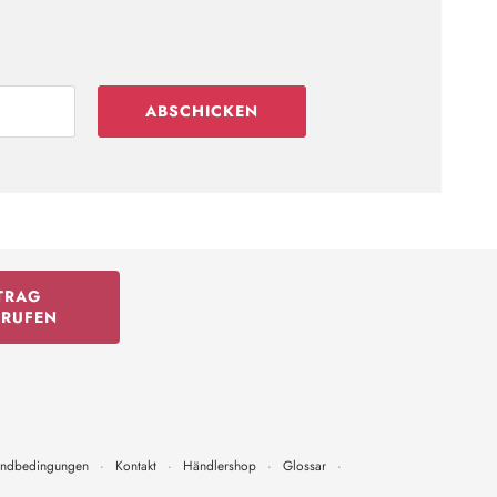
ABSCHICKEN
TRAG
RRUFEN
andbedingungen
·
Kontakt
·
Händlershop
·
Glossar
·