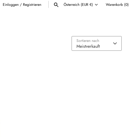
Einloggen
/
Registrieren
Österreich (EUR €)
Warenkorb
(0)
Währung
ALLE ANZEIGEN
Sortieren nach
Meistverkauft