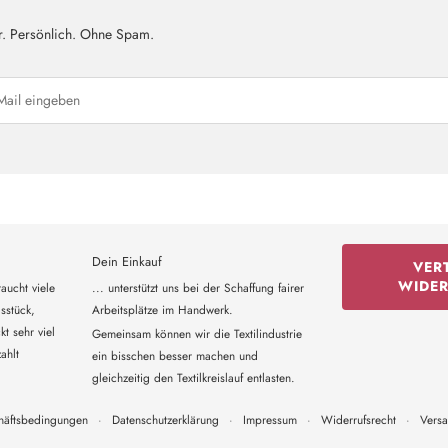
r. Persönlich. Ohne Spam.
Dein Einkauf
VER
WIDE
aucht viele
... unterstützt uns bei der Schaffung fairer
sstück,
Arbeitsplätze im Handwerk.
t sehr viel
Gemeinsam können wir die Textilindustrie
ahlt
ein bisschen besser machen und
gleichzeitig den Textilkreislauf entlasten.
häftsbedingungen
·
Datenschutzerklärung
·
Impressum
·
Widerrufsrecht
·
Vers