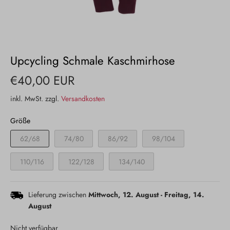
Upcycling Schmale Kaschmirhose
€40,00 EUR
inkl. MwSt. zzgl.
Versandkosten
Größe
62/68
74/80
86/92
98/104
110/116
122/128
134/140
Lieferung zwischen
Mittwoch, 12. August
-
Freitag, 14.
August
Nicht verfügbar