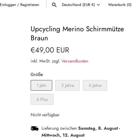
Einloggen
/
Registrieren
Deutschland (EUR €)
Warenkorb
(0)
Währung
ALLE ANZEIGEN
Upcycling Merino Schirmmütze
Braun
€49,00 EUR
inkl. MwSt. zzgl.
Versandkosten
Größe
1 Jahr
3 Jahre
6 Jahre
6 Plus
Nicht verfügbar
Lieferung zwischen
Samstag, 8. August
-
Mittwoch, 12. August