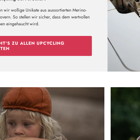
n wir wollige Unikate aus aussortierten Merino-
vern. So stellen wir sicher, dass dem wertvollen
ben eingehaucht wird.
Neu hier?
Melde dich jetzt für unseren Newsletter an und erhalte einen 10%
Willkommensrabatt auf deine erste Bestellung
HT'S ZU ALLEN UPCYCLING
TEN
ABSCHICKEN