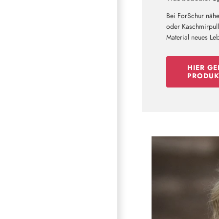
Bei ForSchur nähe
oder Kaschmirpullo
Material neues Le
HIER GE
PRODUK