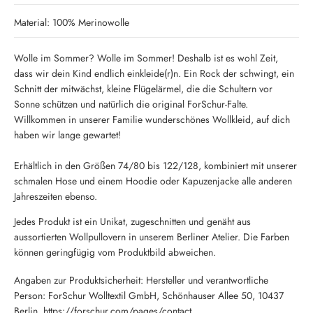
Material: 100% Merinowolle
Wolle im Sommer? Wolle im Sommer! Deshalb ist es wohl Zeit,
dass wir dein Kind endlich einkleide(r)n. Ein Rock der schwingt, ein
Schnitt der mitwächst, kleine Flügelärmel, die die Schultern vor
Sonne schützen und natürlich die original ForSchur-Falte.
Willkommen in unserer Familie wunderschönes Wollkleid, auf dich
haben wir lange gewartet!
Erhältlich in den Größen 74/80 bis 122/128, kombiniert mit unserer
schmalen Hose und einem Hoodie oder Kapuzenjacke alle anderen
Jahreszeiten ebenso.
Jedes Produkt ist ein Unikat, zugeschnitten und genäht aus
aussortierten Wollpullovern in unserem Berliner Atelier. Die Farben
können geringfügig vom Produktbild abweichen.
Angaben zur Produktsicherheit: Hersteller und verantwortliche
Person: ForSchur Wolltextil GmbH, Schönhauser Allee 50, 10437
Berlin, https://forschur.com/pages/contact