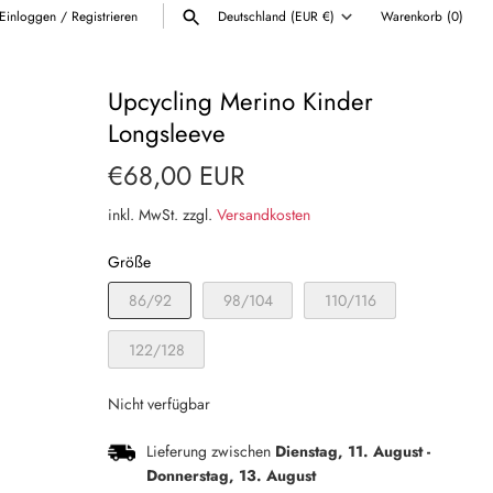
Einloggen
/
Registrieren
Deutschland (EUR €)
Warenkorb
(0)
Währung
ALLE ANZEIGEN
Upcycling Merino Kinder
Longsleeve
€68,00 EUR
inkl. MwSt. zzgl.
Versandkosten
Größe
86/92
98/104
110/116
122/128
Nicht verfügbar
Lieferung zwischen
Dienstag, 11. August
-
Donnerstag, 13. August