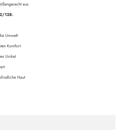
größengerecht aus.
22/128.
 die Umwelt
sten Komfort
tes Unikat
eit
pfindliche Haut