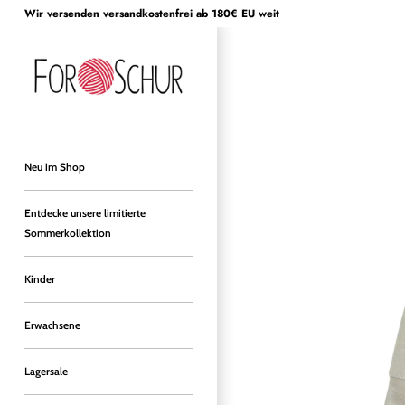
Direkt
Wir versenden versandkostenfrei ab 180€ EU weit
zum
Inhalt
Neu im Shop
Entdecke unsere limitierte
Sommerkollektion
Kinder
Erwachsene
Lagersale