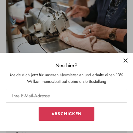
Neu hier?
Melde dich jetzt für unseren Newsletter an und erhalte einen 10%
Willkommensrabatt auf deine erste Bestellung
Was ist Upcycling?
Upcycling in der Mode bezieht sich auf den Prozess, bei dem
alte oder ungenutzte Kleidungsstücke und Textilien in neue
ABSCHICKEN
Kleidungsstücke umgewandelt, die einzigartig und von
höherer Qualität sind als das ursprüngliche Material. So
werden wertvolle Ressourcen geschont und der Abfallkreislauf