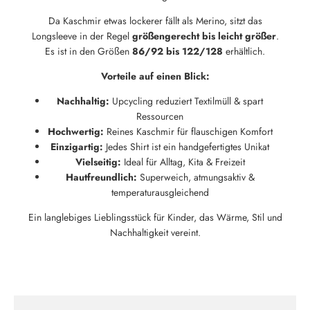
Da Kaschmir etwas lockerer fällt als Merino, sitzt das
Neu hier?
Longsleeve in der Regel
größengerecht bis leicht größer
.
Es ist in den Größen
86/92 bis 122/128
erhältlich.
Melde dich jetzt für unseren Newsletter an und erhalte einen 10%
Willkommensrabatt auf deine erste Bestellung
Vorteile auf einen Blick:
Nachhaltig:
Upcycling reduziert Textilmüll & spart
Ressourcen
Hochwertig:
Reines Kaschmir für flauschigen Komfort
ABSCHICKEN
Einzigartig:
Jedes Shirt ist ein handgefertigtes Unikat
Vielseitig:
Ideal für Alltag, Kita & Freizeit
Hautfreundlich:
Superweich, atmungsaktiv &
temperaturausgleichend
Ein langlebiges Lieblingsstück für Kinder, das Wärme, Stil und
Nachhaltigkeit vereint.