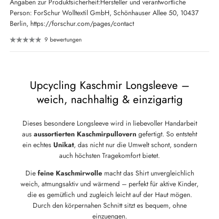
Angaben zur Produktsicherheit:Hersteller und verantwortliche
Person: ForSchur Wolltextil GmbH, Schönhauser Allee 50, 10437
Berlin, https://forschur.com/pages/contact
9 bewertungen
Upcycling Kaschmir Longsleeve –
weich, nachhaltig & einzigartig
Dieses besondere Longsleeve wird in liebevoller Handarbeit
aus
aussortierten Kaschmirpullovern
gefertigt. So entsteht
ein echtes
Unikat
, das nicht nur die Umwelt schont, sondern
auch höchsten Tragekomfort bietet.
Die
feine Kaschmirwolle
macht das Shirt unvergleichlich
weich, atmungsaktiv und wärmend – perfekt für aktive Kinder,
die es gemütlich und zugleich leicht auf der Haut mögen.
Durch den körpernahen Schnitt sitzt es bequem, ohne
einzuengen.