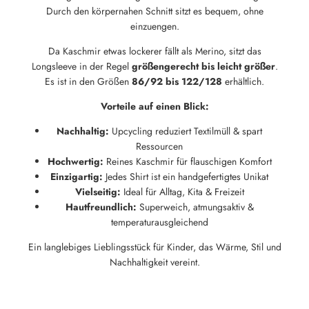
Durch den körpernahen Schnitt sitzt es bequem, ohne
einzuengen.
Da Kaschmir etwas lockerer fällt als Merino, sitzt das
Neu hier?
Longsleeve in der Regel
größengerecht bis leicht größer
.
Melde dich jetzt für unseren Newsletter an und erhalte einen 10%
Es ist in den Größen
86/92 bis 122/128
erhältlich.
Willkommensrabatt auf deine erste Bestellung
Vorteile auf einen Blick:
Nachhaltig:
Upcycling reduziert Textilmüll & spart
Ressourcen
Hochwertig:
Reines Kaschmir für flauschigen Komfort
ABSCHICKEN
Einzigartig:
Jedes Shirt ist ein handgefertigtes Unikat
Vielseitig:
Ideal für Alltag, Kita & Freizeit
Hautfreundlich:
Superweich, atmungsaktiv &
temperaturausgleichend
Ein langlebiges Lieblingsstück für Kinder, das Wärme, Stil und
Nachhaltigkeit vereint.