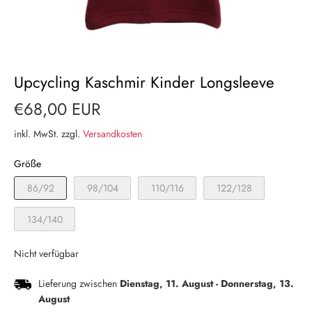
Upcycling Kaschmir Kinder Longsleeve
€68,00 EUR
inkl. MwSt. zzgl.
Versandkosten
Größe
86/92
98/104
110/116
122/128
134/140
Nicht verfügbar
Lieferung zwischen
Dienstag, 11. August
-
Donnerstag, 13.
August