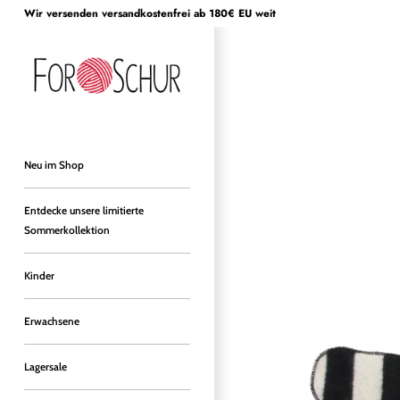
Direkt
Wir versenden versandkostenfrei ab 180€ EU weit
zum
Inhalt
Neu im Shop
Entdecke unsere limitierte
Sommerkollektion
Kinder
Erwachsene
Lagersale