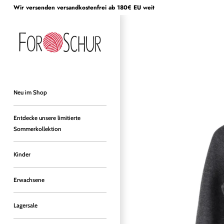
Direkt
Wir versenden versandkostenfrei ab 180€ EU weit
zum
Inhalt
Neu im Shop
Entdecke unsere limitierte
Sommerkollektion
Kinder
Erwachsene
Lagersale