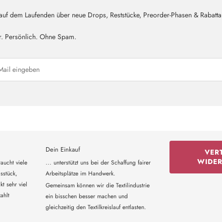
 auf dem Laufenden über neue Drops, Reststücke, Preorder-Phasen & Rabatta
r. Persönlich. Ohne Spam.
Dein Einkauf
VER
WIDE
aucht viele
... unterstützt uns bei der Schaffung fairer
sstück,
Arbeitsplätze im Handwerk.
t sehr viel
Gemeinsam können wir die Textilindustrie
ahlt
ein bisschen besser machen und
gleichzeitig den Textilkreislauf entlasten.