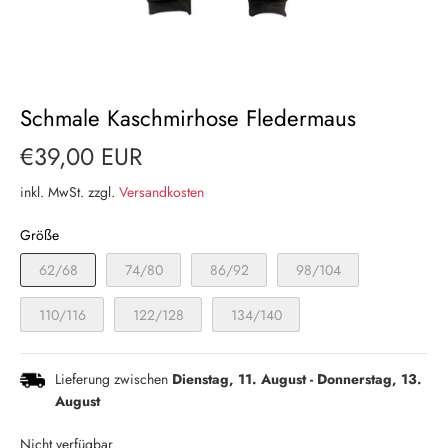
Schmale Kaschmirhose Fledermaus
€39,00 EUR
inkl. MwSt. zzgl.
Versandkosten
Größe
62/68
74/80
86/92
98/104
110/116
122/128
134/140
Lieferung zwischen
Dienstag, 11. August
-
Donnerstag, 13.
August
Nicht verfügbar