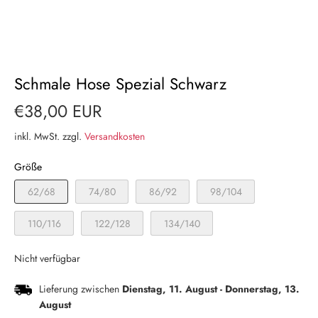
Schmale Hose Spezial Schwarz
€38,00 EUR
inkl. MwSt. zzgl.
Versandkosten
Größe
62/68
74/80
86/92
98/104
110/116
122/128
134/140
Nicht verfügbar
Lieferung zwischen
Dienstag, 11. August
-
Donnerstag, 13.
August