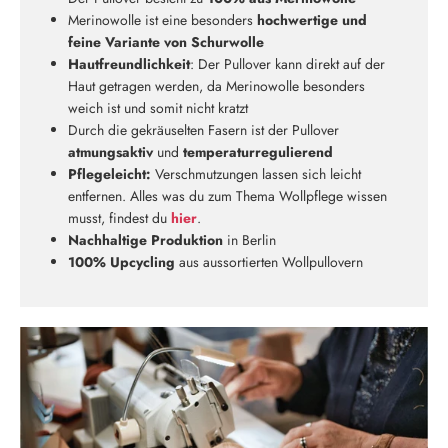
Merinowolle ist eine besonders
hochwertige und
feine Variante von Schurwolle
Hautfreundlichkeit
: Der Pullover kann direkt auf der
Haut getragen werden, da Merinowolle besonders
weich ist und somit nicht kratzt
Durch die gekräuselten Fasern ist der Pullover
Neu hier?
atmungsaktiv
und
temperaturregulierend
Melde dich jetzt für unseren Newsletter an und erhalte einen 10%
Pflegeleicht:
Verschmutzungen lassen sich leicht
Willkommensrabatt auf deine erste Bestellung
entfernen. Alles was du zum Thema Wollpflege wissen
musst, findest du
hier
.
Nachhaltige Produktion
in Berlin
100% Upcycling
aus aussortierten Wollpullovern
ABSCHICKEN