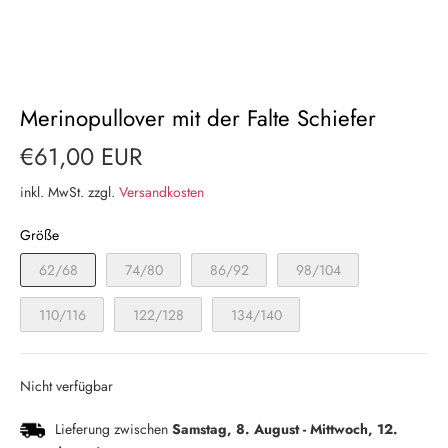
Merinopullover mit der Falte Schiefer
€61,00 EUR
inkl. MwSt. zzgl.
Versandkosten
Größe
62/68
74/80
86/92
98/104
110/116
122/128
134/140
Nicht verfügbar
Lieferung zwischen
Samstag, 8. August
-
Mittwoch, 12.