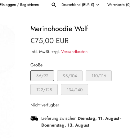
Einloggen
/
Registrieren
Deutschland (EUR €)
Warenkorb
(0)
Währung
ALLE ANZEIGEN
Merinohoodie Wolf
€75,00 EUR
inkl. MwSt. zzgl.
Versandkosten
Größe
86/92
98/104
110/116
122/128
134/140
Nicht verfügbar
Lieferung zwischen
Dienstag, 11. August
-
Donnerstag, 13. August