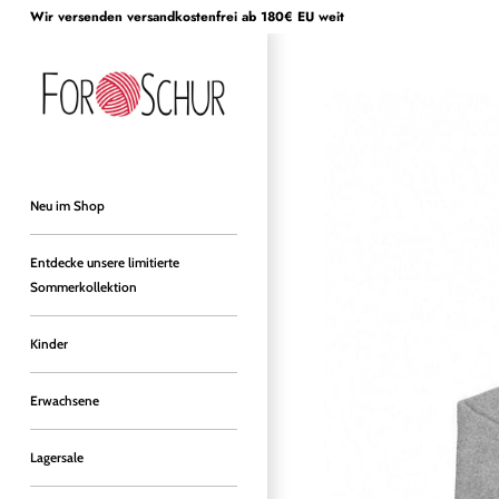
Direkt
Wir versenden versandkostenfrei ab 180€ EU weit
zum
Inhalt
Neu im Shop
Entdecke unsere limitierte
Sommerkollektion
Kinder
Erwachsene
Lagersale