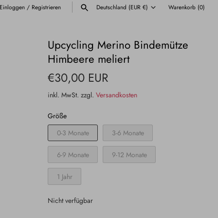
Einloggen
/
Registrieren
Deutschland (EUR €)
Warenkorb
(0)
Währung
ALLE ANZEIGEN
Upcycling Merino Bindemütze
Himbeere meliert
€30,00 EUR
inkl. MwSt. zzgl.
Versandkosten
Größe
0-3 Monate
3-6 Monate
6-9 Monate
9-12 Monate
1 Jahr
Nicht verfügbar