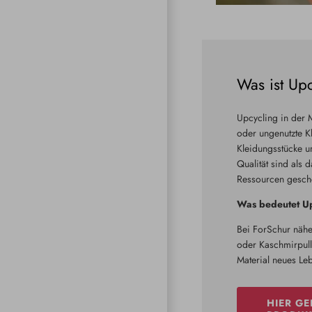
Was ist Up
Upcycling in der 
oder ungenutzte Kl
Kleidungsstücke u
Qualität sind als 
Ressourcen geschon
Was bedeutet Up
Bei ForSchur nähe
oder Kaschmirpullo
Material neues Le
HIER GE