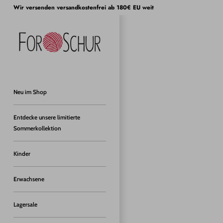
Direkt
Wir versenden versandkostenfrei ab 180€ EU weit
zum
Inhalt
Neu im Shop
Entdecke unsere limitierte
Sommerkollektion
Kinder
Erwachsene
Lagersale