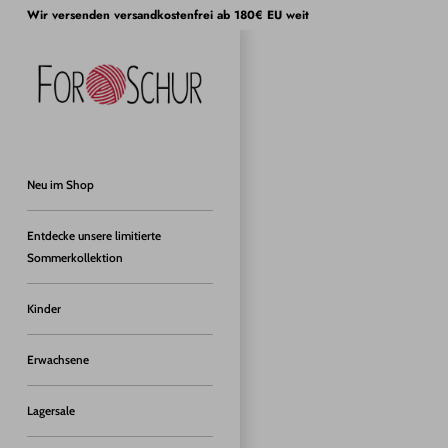
Direkt
Wir versenden versandkostenfrei ab 180€ EU weit
zum
Inhalt
Neu im Shop
Entdecke unsere limitierte
Sommerkollektion
Kinder
Erwachsene
Lagersale