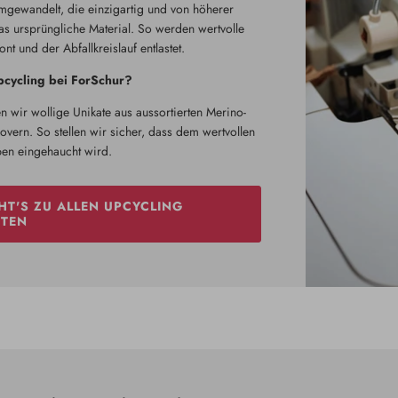
mgewandelt, die einzigartig und von höherer
das ursprüngliche Material. So werden wertvolle
t und der Abfallkreislauf entlastet.
cycling bei ForSchur?
n wir wollige Unikate aus aussortierten Merino-
vern. So stellen wir sicher, dass dem wertvollen
ben eingehaucht wird.
HT'S ZU ALLEN UPCYCLING
TEN