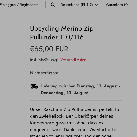
Einloggen
/
Registrieren
Deutschland (EUR €)
Warenkorb
(0)
Währung
ALLE ANZEIGEN
Upcycling Merino Zip
Pullunder 110/116
€65,00 EUR
inkl. MwSt. zzgl.
Versandkosten
Nicht verfügbar
Lieferung zwischen
Dienstag, 11. August
-
Donnerstag, 13. August
Unser Kaschmir Zip Pullunder ist perfekt für
den Zwiebellook: Der Oberkörper deines
Kindes wird gewärmt ohne, dass es
eingeengt wird. Dank seiner Zweifarbigkeit
ist er ein toller Hingucker und der hohe