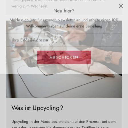
wenig zum Wechseln.
Melde dich jetzt für unseren Newsletter an und erhalte einen 10%
Willkommensrabatt auf deine erste Bestellung
ABSCHICKEN
Was ist Upcycling?
Upcycling in der Mode bezieht sich auf den Prozess, bei dem
alte oder ungenutzte Kleidungsstücke und Textilien in neue