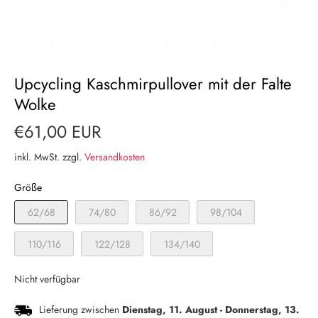
Upcycling Kaschmirpullover mit der Falte
Wolke
€61,00 EUR
inkl. MwSt. zzgl.
Versandkosten
Größe
62/68
74/80
86/92
98/104
110/116
122/128
134/140
Nicht verfügbar
Lieferung zwischen
Dienstag, 11. August
-
Donnerstag, 13.