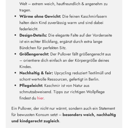
Welt – extrem weich, hautfreundlich & angenehm zu
tragen.
Wärme ohne Gewicht:
Die feinen Kaschmirfasern
halten dein Kind zuverlässig warm und sind dabei
federleicht.
Design-Details:
Die elegante Falte auf der Vorderseite
ist ein echter Blickfang, ergänzt durch extra lange
Bündchen für perfekten Sitz.
Größengerecht:
Der Pullover fällt größengerecht aus
– orientiere dich einfach an der Körpergröße deines
Kindes.
Neu hier?
Nachhaltig & fair:
Upcycling reduziert Textilmüll und
Melde dich jetzt für unseren Newsletter an und erhalte einen 10%
schont wertvolle Ressourcen, gefertigt in Berlin.
Willkommensrabatt auf deine erste Bestellung
Pflegeleicht:
Kaschmir ist von Natur aus
schmutzabweisend. Tipps zur richtigen Wollpflege
findest du
hier
.
Ein Pullover, der nicht nur wärmt, sondern auch ein Statement
für bewussten Konsum setzt –
besonders weich, nachhaltig
ABSCHICKEN
und kindgerecht zugleich
.