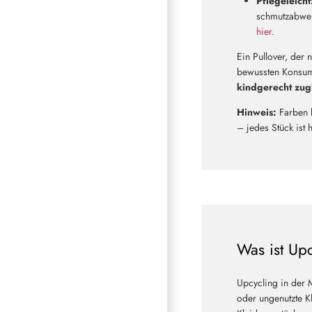
Pflegeleicht
schmutzabweis
hier
.
Ein Pullover, der 
bewussten Konsum
kindgerecht zug
Hinweis:
Farben 
– jedes Stück ist 
Was ist Up
Upcycling in der 
oder ungenutzte Kl