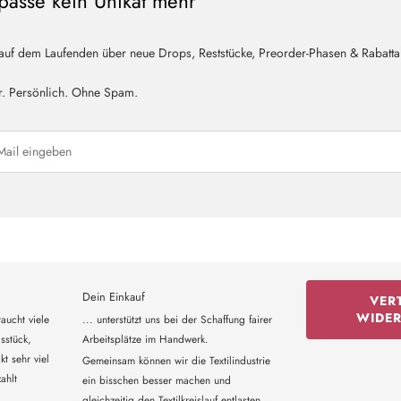
passe kein Unikat mehr
 auf dem Laufenden über neue Drops, Reststücke, Preorder-Phasen & Rabatta
r. Persönlich. Ohne Spam.
Dein Einkauf
VER
WIDE
aucht viele
... unterstützt uns bei der Schaffung fairer
sstück,
Arbeitsplätze im Handwerk.
t sehr viel
Gemeinsam können wir die Textilindustrie
ahlt
ein bisschen besser machen und
gleichzeitig den Textilkreislauf entlasten.