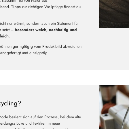
:
Kaschmir ist von Natur aus
Neu hier?
end. Tipps zur richtigen Wollpflege findest du
Melde dich jetzt für unseren Newsletter an und erhalte einen 10%
Willkommensrabatt auf deine erste Bestellung
nicht nur wärmt, sondern auch ein Statement für
 setzt –
besonders weich, nachhaltig und
leich
.
können geringfügig vom Produktbild abweichen
ABSCHICKEN
handgefertigt und einzigartig.
cycling?
Mode bezieht sich auf den Prozess, bei dem alte
eidungsstücke und Textilien in neue