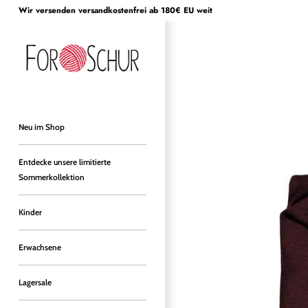
Direkt
Wir versenden versandkostenfrei ab 180€ EU weit
zum
Inhalt
Neu im Shop
Entdecke unsere limitierte
Sommerkollektion
Kinder
Erwachsene
Lagersale