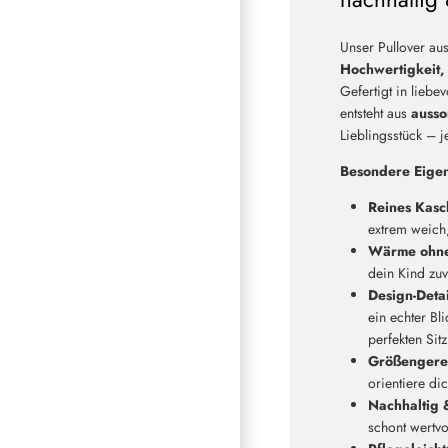
Unser Pullover au
Hochwertigkeit, 
Gefertigt in liebe
entsteht aus
ausso
Lieblingsstück – j
Besondere Eigen
Reines Kasc
extrem weich
Wärme ohne
dein Kind zuv
Design-Detai
ein echter Bl
perfekten Sitz
Größengere
orientiere di
Nachhaltig &
schont wertvol