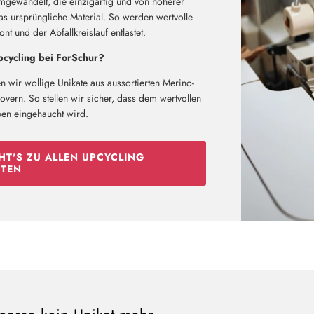
mgewandelt, die einzigartig und von höherer
das ursprüngliche Material. So werden wertvolle
t und der Abfallkreislauf entlastet.
cycling bei ForSchur?
n wir wollige Unikate aus aussortierten Merino-
vern. So stellen wir sicher, dass dem wertvollen
ben eingehaucht wird.
HT'S ZU ALLEN UPCYCLING
TEN