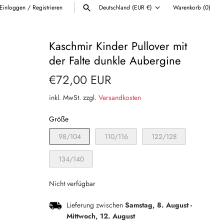
Einloggen
/
Registrieren
Deutschland (EUR €)
Warenkorb
(0)
Währung
ALLE ANZEIGEN
Kaschmir Kinder Pullover mit
der Falte dunkle Aubergine
€72,00 EUR
inkl. MwSt. zzgl.
Versandkosten
Größe
98/104
110/116
122/128
134/140
Nicht verfügbar
Lieferung zwischen
Samstag, 8. August
-
Mittwoch, 12. August