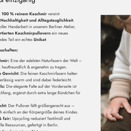
s
100 % reinem Kaschmir
vereint
Nachhaltigkeit und Alltagstauglichkeit
.
voller Handarbeit in unserem Berliner Atelier,
rtierten Kaschmirpullovern
ein neues
edes Teil ein echtes
Unikat
.
schaften:
hmir:
Eine der edelsten Naturfasern der Welt –
, hautfreundlich & angenehm zu tragen.
 Gewicht:
Die feinen Kaschmirfasern halten
erlässig warm und sind dabei federleicht.
ls:
Die elegante Falte auf der Vorderseite ist
ickfang, ergänzt durch extra lange Bündchen für
.
cht:
Der Pullover fällt größengerecht aus –
ch einfach an der Körpergröße deines Kindes.
 fair:
Upcycling reduziert Textilmüll und
le Ressourcen, gefertigt in Berlin.