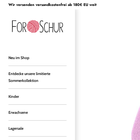
Direkt
Wir versenden versandkostenfrei ab 180€ EU weit
zum
Inhalt
Neu im Shop
Entdecke unsere limitierte
Sommerkollektion
Kinder
Erwachsene
Lagersale