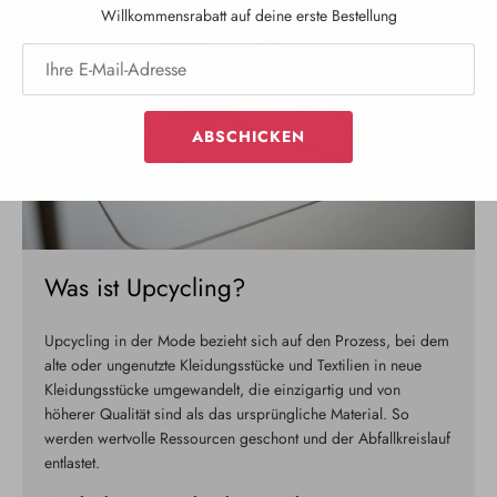
Willkommensrabatt auf deine erste Bestellung
ABSCHICKEN
Was ist Upcycling?
Upcycling in der Mode bezieht sich auf den Prozess, bei dem
alte oder ungenutzte Kleidungsstücke und Textilien in neue
Kleidungsstücke umgewandelt, die einzigartig und von
höherer Qualität sind als das ursprüngliche Material. So
werden wertvolle Ressourcen geschont und der Abfallkreislauf
entlastet.