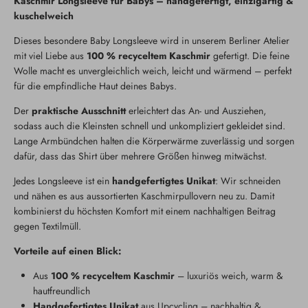
Kaschmir Longsleeve für Babys – handgefertigt, einzigartig &
kuschelweich
Dieses besondere Baby Longsleeve wird in unserem Berliner Atelier
mit viel Liebe aus
100 % recyceltem Kaschmir
gefertigt. Die feine
Wolle macht es unvergleichlich weich, leicht und wärmend – perfekt
für die empfindliche Haut deines Babys.
Der
praktische Ausschnitt
erleichtert das An- und Ausziehen,
sodass auch die Kleinsten schnell und unkompliziert gekleidet sind.
Lange Armbündchen halten die Körperwärme zuverlässig und sorgen
dafür, dass das Shirt über mehrere Größen hinweg mitwächst.
Jedes Longsleeve ist ein
handgefertigtes Unikat
: Wir schneiden
und nähen es aus aussortierten Kaschmirpullovern neu zu. Damit
kombinierst du höchsten Komfort mit einem nachhaltigen Beitrag
gegen Textilmüll.
Vorteile auf einen Blick:
Aus
100 % recyceltem Kaschmir
– luxuriös weich, warm &
hautfreundlich
Handgefertigtes Unikat
aus Upcycling – nachhaltig &