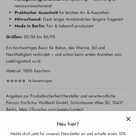
ressourcenschonend
Praktischer Ausschnitt
für leichtes An- & Ausziehen
Mitwachsend:
Dank langer Armbündchen längere Tragezeit
Made in Berlin:
Fair & liebevoll produziert
Größen:
50/56 bis 86/92
Ein hochwertiges Basic für Babys, das Wärme, Stil und
Nachhaltigkeit verbindet – und schon beim ersten Anziehen zum
Lieblingsstück wird.
Material: 100% Kaschmir
14 bewertungen
Angaben zur Produktsicherheit:Hersteller und verantwortliche
Person: ForSchur Wolltextil GmbH, Schönhauser Allee 50, 10437
Berlin, https://forschur.com/pages/contact
Neu hier?
Melde dich jetzt für unseren Newsletter an und erhalte einen 10%