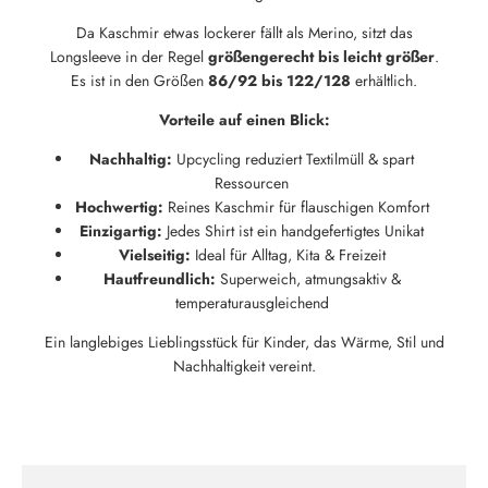
Da Kaschmir etwas lockerer fällt als Merino, sitzt das
Longsleeve in der Regel
größengerecht bis leicht größer
.
Neu hier?
Es ist in den Größen
86/92 bis 122/128
erhältlich.
Melde dich jetzt für unseren Newsletter an und erhalte einen 10%
Willkommensrabatt auf deine erste Bestellung
Vorteile auf einen Blick:
Nachhaltig:
Upcycling reduziert Textilmüll & spart
Ressourcen
Hochwertig:
Reines Kaschmir für flauschigen Komfort
Einzigartig:
Jedes Shirt ist ein handgefertigtes Unikat
ABSCHICKEN
Vielseitig:
Ideal für Alltag, Kita & Freizeit
Hautfreundlich:
Superweich, atmungsaktiv &
temperaturausgleichend
Ein langlebiges Lieblingsstück für Kinder, das Wärme, Stil und
Nachhaltigkeit vereint.