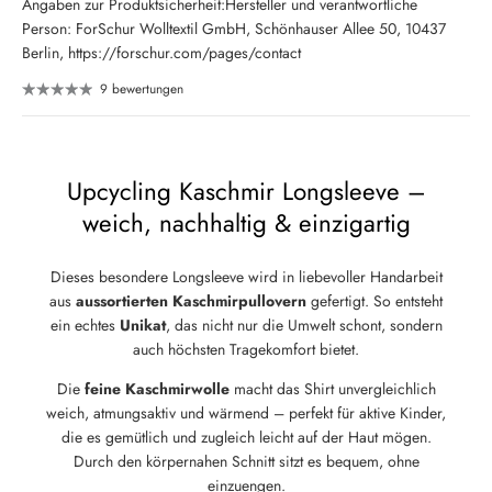
Angaben zur Produktsicherheit:Hersteller und verantwortliche
Person: ForSchur Wolltextil GmbH, Schönhauser Allee 50, 10437
Berlin, https://forschur.com/pages/contact
9 bewertungen
Upcycling Kaschmir Longsleeve –
weich, nachhaltig & einzigartig
Dieses besondere Longsleeve wird in liebevoller Handarbeit
aus
aussortierten Kaschmirpullovern
gefertigt. So entsteht
ein echtes
Unikat
, das nicht nur die Umwelt schont, sondern
auch höchsten Tragekomfort bietet.
Die
feine Kaschmirwolle
macht das Shirt unvergleichlich
weich, atmungsaktiv und wärmend – perfekt für aktive Kinder,
die es gemütlich und zugleich leicht auf der Haut mögen.
Durch den körpernahen Schnitt sitzt es bequem, ohne
einzuengen.