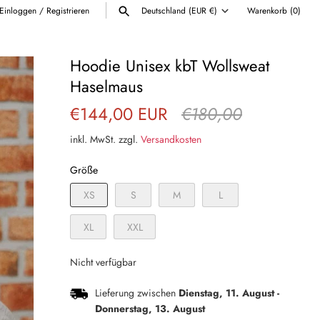
Einloggen
/
Registrieren
Deutschland (EUR €)
Warenkorb
(0)
Währung
ALLE ANZEIGEN
Hoodie Unisex kbT Wollsweat
Haselmaus
€144,00 EUR
€180,00
inkl. MwSt. zzgl.
Versandkosten
Größe
XS
S
M
L
XL
XXL
Nicht verfügbar
Lieferung zwischen
Dienstag, 11. August
-
Donnerstag, 13. August