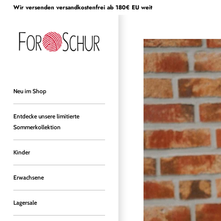
Direkt
Wir versenden versandkostenfrei ab 180€ EU weit
zum
Inhalt
Neu im Shop
Entdecke unsere limitierte
Sommerkollektion
Kinder
Erwachsene
Lagersale