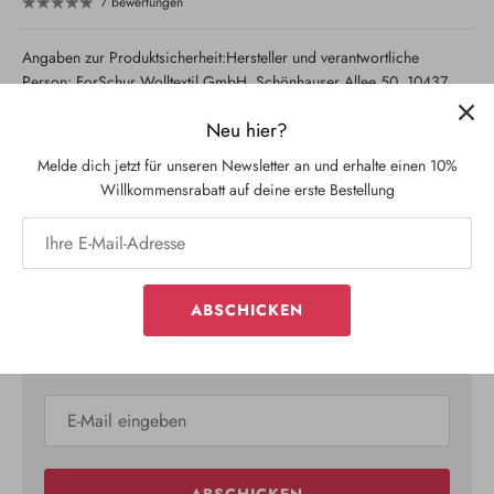
7 bewertungen
Angaben zur Produktsicherheit:Hersteller und verantwortliche
Person: ForSchur Wolltextil GmbH, Schönhauser Allee 50, 10437
Berlin, https://forschur.com/pages/contact
Neu hier?
Melde dich jetzt für unseren Newsletter an und erhalte einen 10%
Willkommensrabatt auf deine erste Bestellung
Verpasse kein Unikat mehr
Bleib auf dem Laufenden über neue Drops, Reststücke,
Preorder-Phasen & Rabattaktionen.
ABSCHICKEN
✨ Fair. Persönlich. Ohne Spam.
ABSCHICKEN