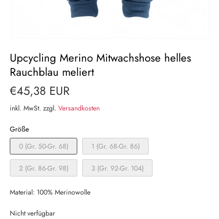
Upcycling Merino Mitwachshose helles
Rauchblau meliert
€45,38 EUR
inkl. MwSt. zzgl.
Versandkosten
Größe
0 (Gr. 50-Gr. 68)
1 (Gr. 68-Gr. 86)
2 (Gr. 86-Gr. 98)
3 (Gr. 92-Gr. 104)
Material: 100% Merinowolle
Nicht verfügbar