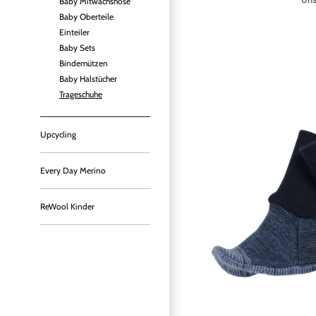
Baby Mitwachshose
Baby Oberteile
Einteiler
Baby Sets
Bindemützen
Baby Halstücher
Trageschuhe
Upcycling
Every Day Merino
ReWool Kinder