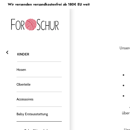
Direkt
Wir versenden versandkostenfrei ab 180€ EU weit
zum
Inhalt
Unser
KINDER
Hosen
Oberteile
Accessoires
über
Baby Erstausstattung
Uns