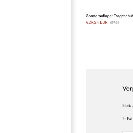
Sonderauflage: Trageschuh
€29,24 EUR
€37,31
Ver
Bleib
✨ Fai