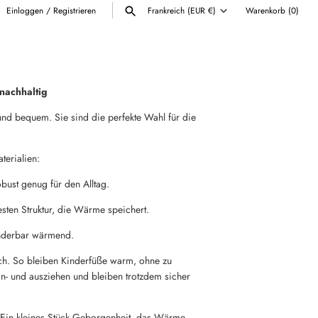
Einloggen
/
Registrieren
Frankreich (EUR €)
Warenkorb
(0)
Währung
ALLE ANZEIGEN
nachhaltig
und bequem. Sie sind die perfekte Wahl für die
terialien:
bust genug für den Alltag.
sten Struktur, die Wärme speichert.
underbar wärmend.
ich. So bleiben Kinderfüße warm, ohne zu
an- und ausziehen und bleiben trotzdem sicher
t. Ein kleines Stück Geborgenheit, das Wärme