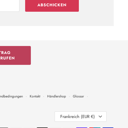
ABSCHICKEN
TRAG
RRUFEN
andbedingungen
·
Kontakt
·
Händlershop
·
Glossar
·
Währung
Frankreich (EUR €)