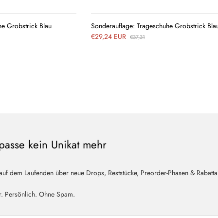
VIEW
VIEW
e Grobstrick Blau
Sonderauflage: Trageschuhe Grobstrick Bla
€29,24 EUR
€37,31
passe kein Unikat mehr
 auf dem Laufenden über neue Drops, Reststücke, Preorder-Phasen & Rabatta
r. Persönlich. Ohne Spam.