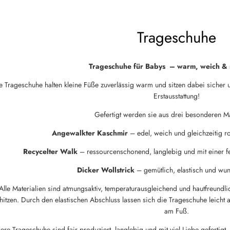
Trageschuhe
Trageschuhe für Babys – warm, weich & 
e Trageschuhe halten kleine Füße zuverlässig warm und sitzen dabei sicher 
Erstausstattung!
Gefertigt werden sie aus drei besonderen Ma
Angewalkter Kaschmir
– edel, weich und gleichzeitig ro
Recycelter Walk
– ressourcenschonend, langlebig und mit einer fe
Dicker Wollstrick
– gemütlich, elastisch und w
Alle Materialien sind atmungsaktiv, temperaturausgleichend und hautfreundl
hitzen. Durch den elastischen Abschluss lassen sich die Trageschuhe leicht 
am Fuß.
ere Trageschuhe sind fair produziert, langlebig und mit viel Liebe gefertig