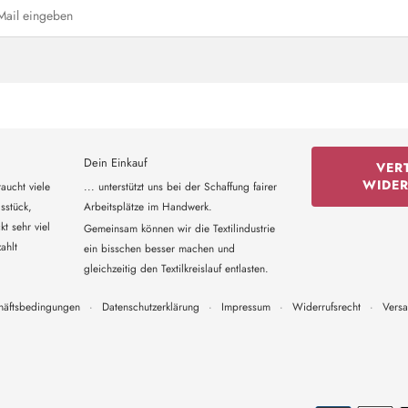
Dein Einkauf
VER
WIDE
aucht viele
... unterstützt uns bei der Schaffung fairer
sstück,
Arbeitsplätze im Handwerk.
t sehr viel
Gemeinsam können wir die Textilindustrie
ahlt
ein bisschen besser machen und
gleichzeitig den Textilkreislauf entlasten.
häftsbedingungen
·
Datenschutzerklärung
·
Impressum
·
Widerrufsrecht
·
Vers