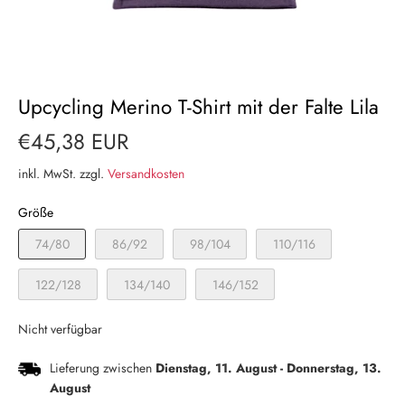
Upcycling Merino T-Shirt mit der Falte Lila
€45,38 EUR
inkl. MwSt. zzgl.
Versandkosten
Größe
74/80
86/92
98/104
110/116
122/128
134/140
146/152
Nicht verfügbar
Lieferung zwischen
Dienstag, 11. August
-
Donnerstag, 13.
August