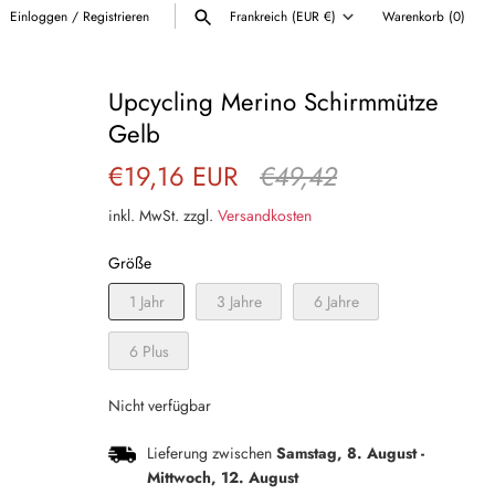
Einloggen
/
Registrieren
Frankreich (EUR €)
Warenkorb
(0)
Währung
ALLE ANZEIGEN
Upcycling Merino Schirmmütze
Gelb
€19,16 EUR
€49,42
inkl. MwSt. zzgl.
Versandkosten
Größe
1 Jahr
3 Jahre
6 Jahre
6 Plus
Nicht verfügbar
Lieferung zwischen
Samstag, 8. August
-
Mittwoch, 12. August