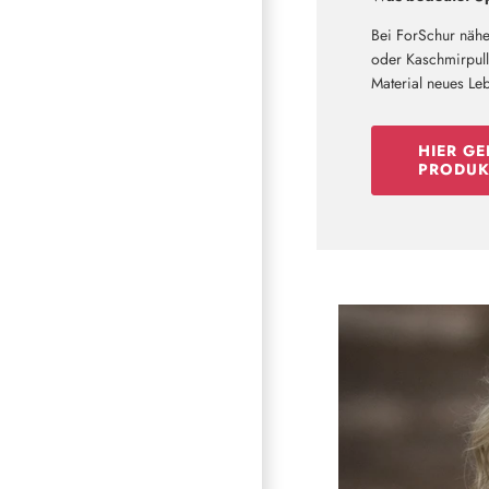
Bei ForSchur nähe
oder Kaschmirpullo
Material neues Le
HIER GE
PRODUK