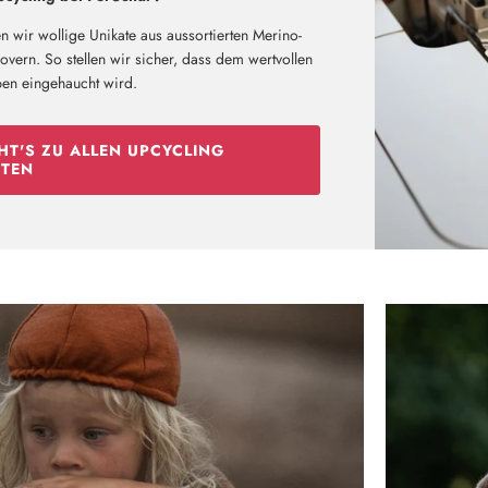
n wir wollige Unikate aus aussortierten Merino-
vern. So stellen wir sicher, dass dem wertvollen
ben eingehaucht wird.
Neu hier?
Melde dich jetzt für unseren Newsletter an und erhalte einen 10%
Willkommensrabatt auf deine erste Bestellung
HT'S ZU ALLEN UPCYCLING
TEN
ABSCHICKEN