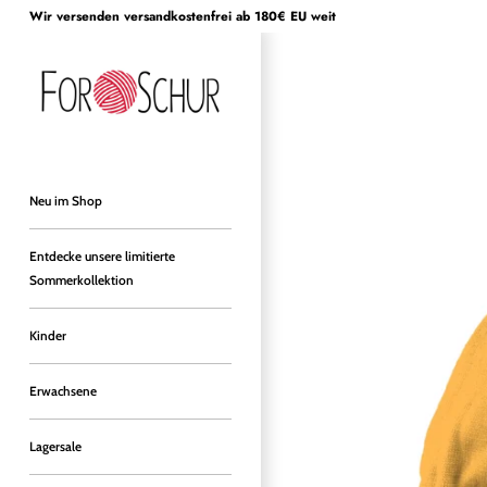
Direkt
Wir versenden versandkostenfrei ab 180€ EU weit
zum
Inhalt
Neu im Shop
Entdecke unsere limitierte
Sommerkollektion
Kinder
Erwachsene
Lagersale