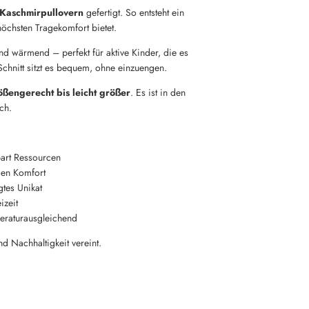
 Kaschmirpullovern
gefertigt. So entsteht ein
höchsten Tragekomfort bietet.
nd wärmend – perfekt für aktive Kinder, die es
chnitt sitzt es bequem, ohne einzuengen.
ößengerecht bis leicht größer
. Es ist in den
ich.
part Ressourcen
gen Komfort
gtes Unikat
izeit
eraturausgleichend
nd Nachhaltigkeit vereint.