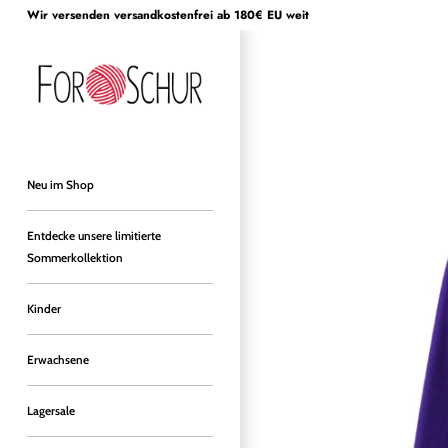
Direkt
Wir versenden versandkostenfrei ab 180€ EU weit
zum
Inhalt
Neu im Shop
Entdecke unsere limitierte
Sommerkollektion
Kinder
Erwachsene
Lagersale