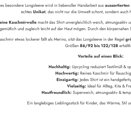
es besondere Longsleeve wird in liebevoller Handarbeit aus
aussortierten
echtes
Unikat
, das nicht nur die Umwelt schont, sondern auch 
Neu hier?
eine Kaschmirwolle
macht das Shirt unvergleichlich weich, atmungsaktiv u
Melde dich jetzt für unseren Newsletter an und erhalte einen 10%
gemütlich und zugleich leicht auf der Haut mögen. Durch den körpernahen S
Willkommensrabatt auf deine erste Bestellung
aschmir etwas lockerer fällt als Merino, sitzt das Longsleeve in der Regel
gr
Größen
86/92 bis 122/128
erhältl
Vorteile auf einen Blick:
ABSCHICKEN
Nachhaltig:
Upcycling reduziert Textilmüll & s
Hochwertig:
Reines Kaschmir für flauschi
Einzigartig:
Jedes Shirt ist ein handgeferti
Vielseitig:
Ideal für Alltag, Kita & Fre
Hautfreundlich:
Superweich, atmungsaktiv & temp
Ein langlebiges Lieblingsstück für Kinder, das Wärme, Stil u