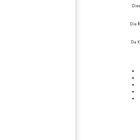
Dies
Die
f
Da K