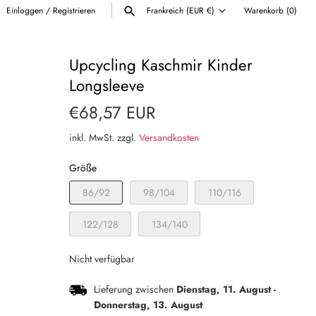
Einloggen
/
Registrieren
Frankreich (EUR €)
Warenkorb
(0)
Währung
ALLE ANZEIGEN
Upcycling Kaschmir Kinder
Longsleeve
€68,57 EUR
inkl. MwSt. zzgl.
Versandkosten
Größe
86/92
98/104
110/116
122/128
134/140
Nicht verfügbar
Lieferung zwischen
Dienstag, 11. August
-
Donnerstag, 13. August