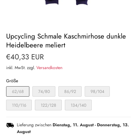
Upcycling Schmale Kaschmirhose dunkle
Heidelbeere meliert
€40,33 EUR
inkl. MwSt. zzgl.
Versandkosten
Größe
62/68
74/80
86/92
98/104
110/116
122/128
134/140
Lieferung zwischen
Dienstag, 11. August
-
Donnerstag, 13.
August