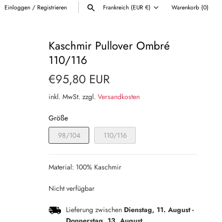
Einloggen
/
Registrieren
Frankreich (EUR €)
Warenkorb
(0)
Währung
ALLE ANZEIGEN
Kaschmir Pullover Ombré
110/116
€95,80 EUR
inkl. MwSt. zzgl.
Versandkosten
Größe
98/104
110/116
Material: 100% Kaschmir
Nicht verfügbar
Lieferung zwischen
Dienstag, 11. August
-
Donnerstag, 13. August