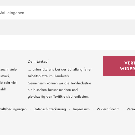
Dein Einkauf
VER
WIDE
aucht viele
... unterstützt uns bei der Schaffung fairer
sstück,
Arbeitsplätze im Handwerk.
t sehr viel
Gemeinsam können wir die Textilindustrie
ahlt
ein bisschen besser machen und
gleichzeitig den Textilkreislauf entlasten.
häftsbedingungen
·
Datenschutzerklärung
·
Impressum
·
Widerrufsrecht
·
Vers