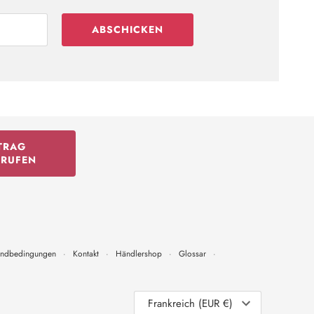
ABSCHICKEN
TRAG
RRUFEN
andbedingungen
·
Kontakt
·
Händlershop
·
Glossar
·
Währung
Frankreich (EUR €)