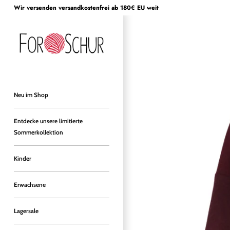
Direkt
Wir versenden versandkostenfrei ab 180€ EU weit
zum
Inhalt
Neu im Shop
Entdecke unsere limitierte
Sommerkollektion
Kinder
Erwachsene
Lagersale