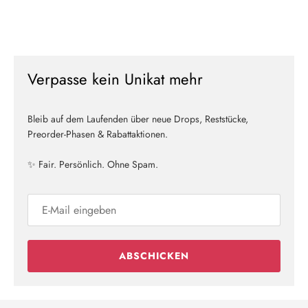
Neu hier?
Verpasse kein Unikat mehr
Melde dich jetzt für unseren Newsletter an und erhalte einen 10%
Willkommensrabatt auf deine erste Bestellung
Bleib auf dem Laufenden über neue Drops, Reststücke,
Preorder-Phasen & Rabattaktionen.
✨ Fair. Persönlich. Ohne Spam.
ABSCHICKEN
ABSCHICKEN