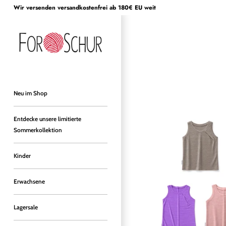
Direkt
Wir versenden versandkostenfrei ab 180€ EU weit
zum
Inhalt
Neu im Shop
Entdecke unsere limitierte
Sommerkollektion
Kinder
Erwachsene
Lagersale