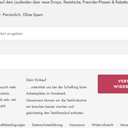
 auf dem Laufenden über neue Drops, Reststücke, Preorder-Phasen & Rabatta
r. Persönlich. Ohne Spam.
Dein Einkauf
VER
WIDE
aucht viele
... unterstützt uns bei der Schaffung fairer
sstück,
Arbeitsplätze im Handwerk.
t sehr viel
Gemeinsam können wir die Textilindustrie
ahlt
ein bisschen besser machen und
gleichzeitig den Textilkreislauf entlasten.
häftsbedingungen
·
Datenschutzerklärung
·
Impressum
·
Widerrufsrecht
·
Vers