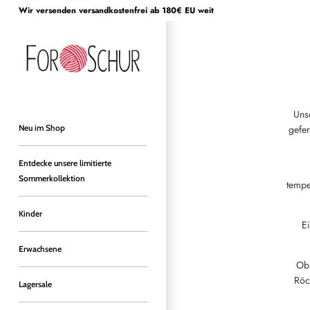
Direkt
Wir versenden versandkostenfrei ab 180€ EU weit
zum
Inhalt
Unse
gefe
Neu im Shop
Entdecke unsere limitierte
Sommerkollektion
tempe
Kinder
E
Erwachsene
Ob 
Röck
Lagersale