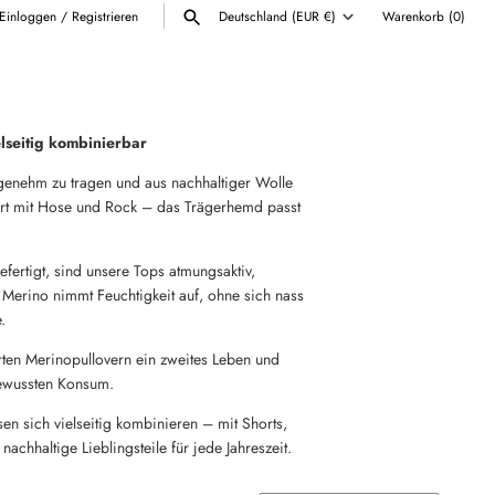
Einloggen
/
Registrieren
Deutschland (EUR €)
Warenkorb
(0)
Währung
ALLE ANZEIGEN
lseitig kombinierbar
angenehm zu tragen und aus nachhaltiger Wolle
ert mit Hose und Rock – das Trägerhemd passt
efertigt, sind unsere Tops atmungsaktiv,
 Merino nimmt Feuchtigkeit auf, ohne sich nass
e.
rten Merinopullovern ein zweites Leben und
ewussten Konsum.
en sich vielseitig kombinieren – mit Shorts,
achhaltige Lieblingsteile für jede Jahreszeit.