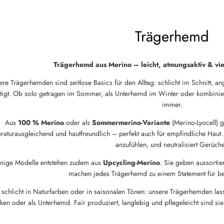
Trägerhemd
Trägerhemd aus Merino – leicht, atmungsaktiv & vie
re Trägerhemden sind zeitlose Basics für den Alltag: schlicht im Schnitt, 
rtigt. Ob solo getragen im Sommer, als Unterhemd im Winter oder kombini
immer.
Aus
100 % Merino
oder als
Sommermerino-Variante
(Merino-Lyocell) g
raturausgleichend und hautfreundlich – perfekt auch für empfindliche Haut.
anzufühlen, und neutralisiert Gerüch
inige Modelle entstehen zudem aus
Upcycling-Merino
. Sie geben aussortie
machen jedes Trägerhemd zu einem Statement für b
schlicht in Naturfarben oder in saisonalen Tönen: unsere Trägerhemden lass
en oder als Unterhemd. Fair produziert, langlebig und pflegeleicht sind sie n