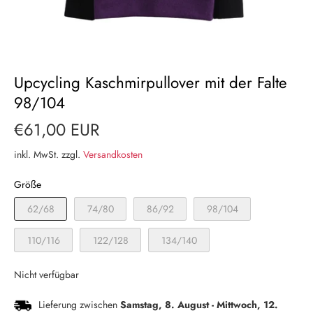
Upcycling Kaschmirpullover mit der Falte
98/104
€61,00 EUR
inkl. MwSt. zzgl.
Versandkosten
Größe
62/68
74/80
86/92
98/104
110/116
122/128
134/140
Nicht verfügbar
Lieferung zwischen
Samstag, 8. August
-
Mittwoch, 12.