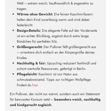
Welt – extrem weich, hautfreundlich & angenehm zu
tragen.
Wärme ohne Gewicht:
Die feinen Kaschmirfasern
halten dein Kind zuverlässig warm und sind dabei
federleicht.
Design-Details:
Die elegante Falte auf der Vorderseite
ist ein echter Blickfang, ergänzt durch extra lange
Bündchen für perfekten Sitz.
Größengerecht:
Der Pullover fällt größengerecht aus
– orientiere dich einfach an der Körpergröße deines
Kindes.
Neu hier?
Nachhaltig & fair:
Upcycling reduziert Textilmüll und
Melde dich jetzt für unseren Newsletter an und erhalte einen 10%
schont wertvolle Ressourcen, gefertigt in Berlin.
Willkommensrabatt auf deine erste Bestellung
Pflegeleicht:
Kaschmir ist von Natur aus
schmutzabweisend. Tipps zur richtigen Wollpflege
findest du
hier
.
Ein Pullover, der nicht nur wärmt, sondern auch ein Statement
für bewussten Konsum setzt –
besonders weich, nachhaltig
ABSCHICKEN
und kindgerecht zugleich
.