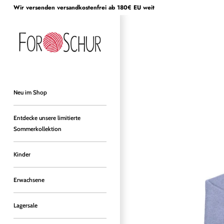
Direkt
Wir versenden versandkostenfrei ab 180€ EU weit
zum
Inhalt
Neu im Shop
Entdecke unsere limitierte
Sommerkollektion
Kinder
Erwachsene
Lagersale