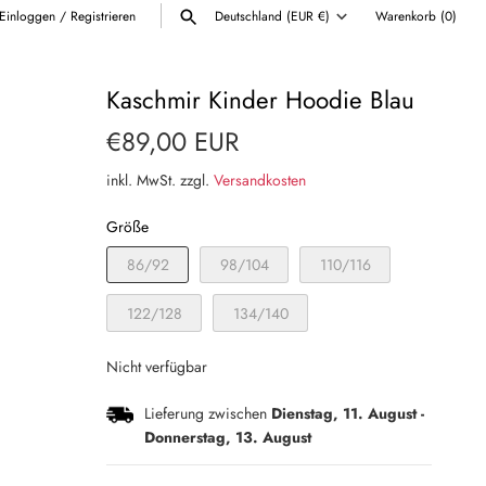
Einloggen
/
Registrieren
Deutschland (EUR €)
Warenkorb
(0)
Währung
ALLE ANZEIGEN
Kaschmir Kinder Hoodie Blau
€89,00 EUR
inkl. MwSt. zzgl.
Versandkosten
Größe
86/92
98/104
110/116
122/128
134/140
Nicht verfügbar
Lieferung zwischen
Dienstag, 11. August
-
Donnerstag, 13. August