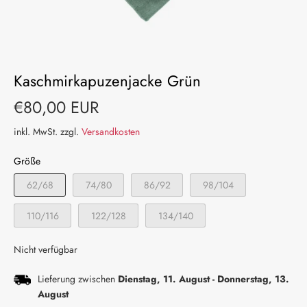
Kaschmirkapuzenjacke Grün
€80,00 EUR
inkl. MwSt. zzgl.
Versandkosten
Größe
62/68
74/80
86/92
98/104
110/116
122/128
134/140
Nicht verfügbar
Lieferung zwischen
Dienstag, 11. August
-
Donnerstag, 13.
August