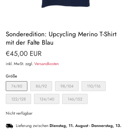
Sonderedition: Upcycling Merino T-Shirt
mit der Falte Blau
€45,00 EUR
inkl. MwSt. zzgl.
Versandkosten
Größe
74/80
86/92
98/104
110/116
122/128
134/140
146/152
Nicht verfügbar
Lieferung zwischen
Dienstag, 11. August
-
Donnerstag, 13.