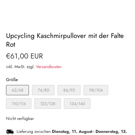
Upcycling Kaschmirpullover mit der Falte
Rot
€61,00 EUR
inkl. MwSt. zzgl.
Versandkosten
Größe
62/68
74/80
86/92
98/104
110/116
122/128
134/140
Nicht verfügbar
Lieferung zwischen
Dienstag, 11. August
-
Donnerstag, 13.