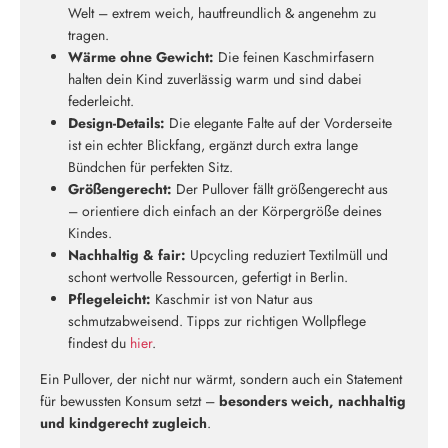
Welt – extrem weich, hautfreundlich & angenehm zu
tragen.
Wärme ohne Gewicht:
Die feinen Kaschmirfasern
halten dein Kind zuverlässig warm und sind dabei
federleicht.
Design-Details:
Die elegante Falte auf der Vorderseite
ist ein echter Blickfang, ergänzt durch extra lange
Bündchen für perfekten Sitz.
Größengerecht:
Der Pullover fällt größengerecht aus
– orientiere dich einfach an der Körpergröße deines
Kindes.
Neu hier?
Nachhaltig & fair:
Upcycling reduziert Textilmüll und
Melde dich jetzt für unseren Newsletter an und erhalte einen 10%
schont wertvolle Ressourcen, gefertigt in Berlin.
Willkommensrabatt auf deine erste Bestellung
Pflegeleicht:
Kaschmir ist von Natur aus
schmutzabweisend. Tipps zur richtigen Wollpflege
findest du
hier
.
Ein Pullover, der nicht nur wärmt, sondern auch ein Statement
für bewussten Konsum setzt –
besonders weich, nachhaltig
ABSCHICKEN
und kindgerecht zugleich
.