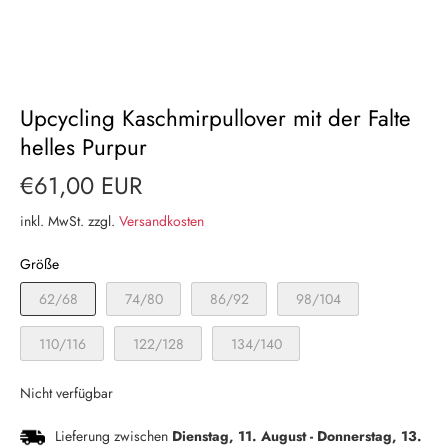
Upcycling Kaschmirpullover mit der Falte
helles Purpur
€61,00 EUR
inkl. MwSt. zzgl.
Versandkosten
Größe
62/68
74/80
86/92
98/104
110/116
122/128
134/140
Nicht verfügbar
Lieferung zwischen
Dienstag, 11. August
-
Donnerstag, 13.