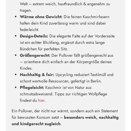
Welt – extrem weich, hautfreundlich & angenehm zu
tragen.
Wärme ohne Gewicht:
Die feinen Kaschmirfasern
halten dein Kind zuverlässig warm und sind dabei
federleicht.
Design-Details:
Die elegante Falte auf der Vorderseite
ist ein echter Blickfang, ergänzt durch extra lange
Bündchen für perfekten Sitz.
Größengerecht:
Der Pullover fällt größengerecht aus
– orientiere dich einfach an der Körpergröße deines
Kindes.
Neu hier?
Nachhaltig & fair:
Upcycling reduziert Textilmüll und
Melde dich jetzt für unseren Newsletter an und erhalte einen 10%
schont wertvolle Ressourcen, gefertigt in Berlin.
Willkommensrabatt auf deine erste Bestellung
Pflegeleicht:
Kaschmir ist von Natur aus
schmutzabweisend. Tipps zur richtigen Wollpflege
findest du
hier
.
Ein Pullover, der nicht nur wärmt, sondern auch ein Statement
für bewussten Konsum setzt –
besonders weich, nachhaltig
ABSCHICKEN
und kindgerecht zugleich
.