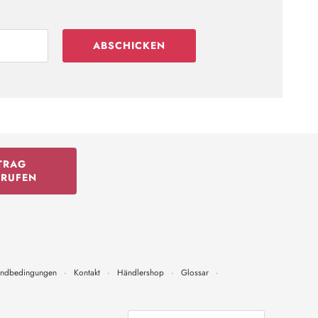
ABSCHICKEN
TRAG
RRUFEN
andbedingungen
·
Kontakt
·
Händlershop
·
Glossar
·
Währung