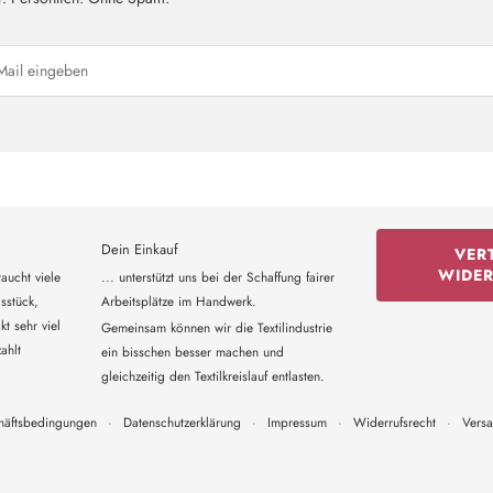
Dein Einkauf
VER
WIDE
aucht viele
... unterstützt uns bei der Schaffung fairer
sstück,
Arbeitsplätze im Handwerk.
t sehr viel
Gemeinsam können wir die Textilindustrie
ahlt
ein bisschen besser machen und
gleichzeitig den Textilkreislauf entlasten.
häftsbedingungen
·
Datenschutzerklärung
·
Impressum
·
Widerrufsrecht
·
Vers