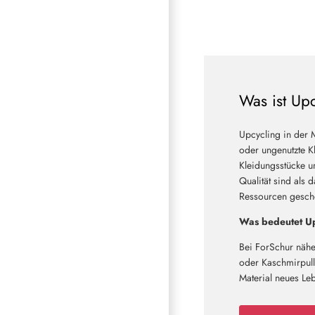
Was ist Up
Upcycling in der 
oder ungenutzte Kl
Kleidungsstücke u
Qualität sind als 
Ressourcen geschon
Was bedeutet Up
Bei ForSchur nähe
oder Kaschmirpullo
Material neues Le