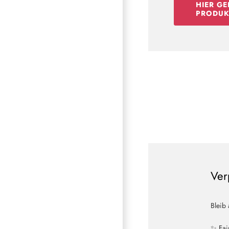
HIER GE
PRODUK
Ver
Bleib
✨ Fai