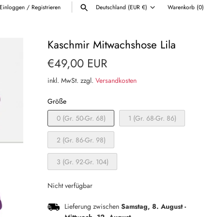
Einloggen
/
Registrieren
Deutschland (EUR €)
Warenkorb
(0)
Währung
ALLE ANZEIGEN
Kaschmir Mitwachshose Lila
€49,00 EUR
inkl. MwSt. zzgl.
Versandkosten
Größe
0 (Gr. 50-Gr. 68)
1 (Gr. 68-Gr. 86)
2 (Gr. 86-Gr. 98)
3 (Gr. 92-Gr. 104)
Nicht verfügbar
Lieferung zwischen
Samstag, 8. August
-
Mittwoch, 12. August