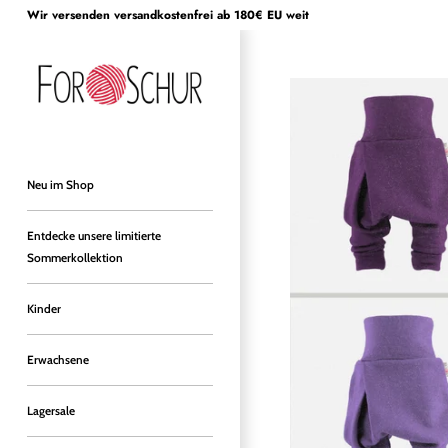
Direkt
Wir versenden versandkostenfrei ab 180€ EU weit
zum
Inhalt
Neu im Shop
Entdecke unsere limitierte
Sommerkollektion
Kinder
Erwachsene
Lagersale