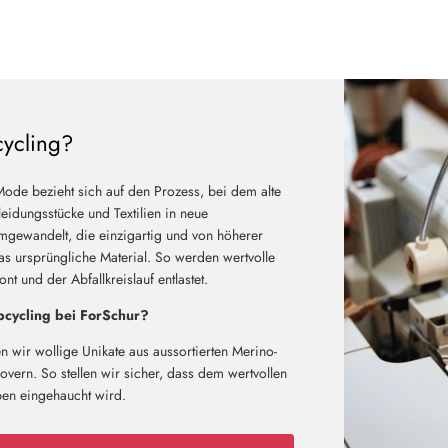
cycling?
Neu hier?
Mode bezieht sich auf den Prozess, bei dem alte
eidungsstücke und Textilien in neue
Melde dich jetzt für unseren Newsletter an und erhalte einen 10%
mgewandelt, die einzigartig und von höherer
Willkommensrabatt auf deine erste Bestellung
das ursprüngliche Material. So werden wertvolle
t und der Abfallkreislauf entlastet.
cycling bei ForSchur?
ABSCHICKEN
n wir wollige Unikate aus aussortierten Merino-
vern. So stellen wir sicher, dass dem wertvollen
ben eingehaucht wird.