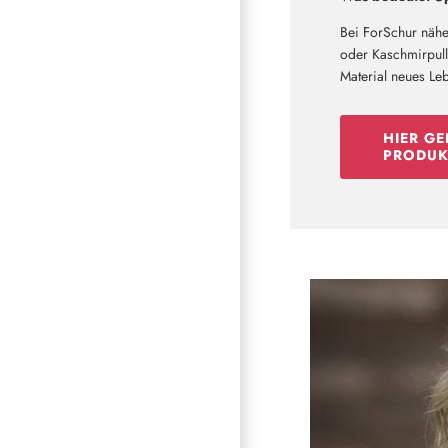
Bei ForSchur nähe
oder Kaschmirpullo
Material neues Le
HIER GE
PRODUK