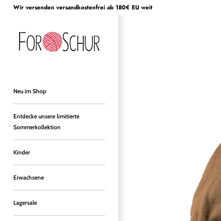
Direkt
Wir versenden versandkostenfrei ab 180€ EU weit
zum
Inhalt
Neu im Shop
Entdecke unsere limitierte
Sommerkollektion
Kinder
Erwachsene
Lagersale