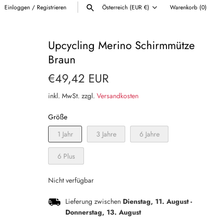
Einloggen
/
Registrieren
Österreich (EUR €)
Warenkorb
(0)
Währung
ALLE ANZEIGEN
Upcycling Merino Schirmmütze
Braun
€49,42 EUR
inkl. MwSt. zzgl.
Versandkosten
Größe
1 Jahr
3 Jahre
6 Jahre
6 Plus
Nicht verfügbar
Lieferung zwischen
Dienstag, 11. August
-
Donnerstag, 13. August