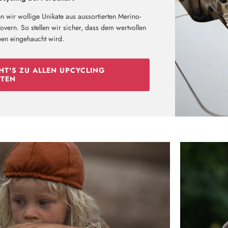
n wir wollige Unikate aus aussortierten Merino-
vern. So stellen wir sicher, dass dem wertvollen
ben eingehaucht wird.
Neu hier?
Melde dich jetzt für unseren Newsletter an und erhalte einen 10%
Willkommensrabatt auf deine erste Bestellung
HT'S ZU ALLEN UPCYCLING
TEN
ABSCHICKEN