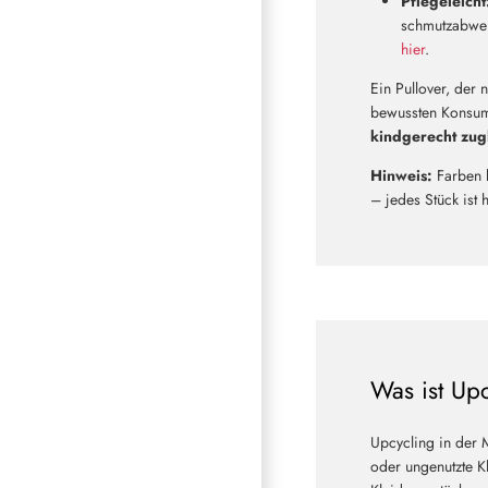
Pflegeleicht
schmutzabweis
hier
.
Ein Pullover, der 
bewussten Konsum
kindgerecht zug
Hinweis:
Farben 
– jedes Stück ist 
Was ist Up
Upcycling in der 
oder ungenutzte Kl