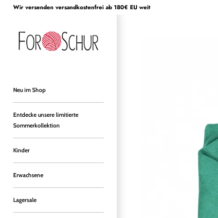
Direkt
Wir versenden versandkostenfrei ab 180€ EU weit
zum
Inhalt
Neu im Shop
Entdecke unsere limitierte
Sommerkollektion
Kinder
Erwachsene
Lagersale