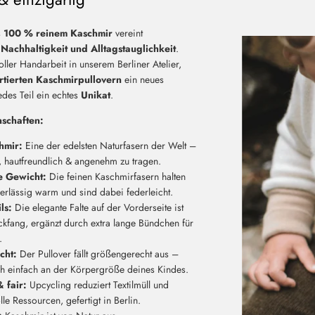
s
100 % reinem Kaschmir
vereint
Nachhaltigkeit und Alltagstauglichkeit
.
voller Handarbeit in unserem Berliner Atelier,
rtierten Kaschmirpullovern
ein neues
edes Teil ein echtes
Unikat
.
schaften:
hmir:
Eine der edelsten Naturfasern der Welt –
, hautfreundlich & angenehm zu tragen.
 Gewicht:
Die feinen Kaschmirfasern halten
erlässig warm und sind dabei federleicht.
ls:
Die elegante Falte auf der Vorderseite ist
ickfang, ergänzt durch extra lange Bündchen für
.
cht:
Der Pullover fällt größengerecht aus –
ch einfach an der Körpergröße deines Kindes.
 fair:
Upcycling reduziert Textilmüll und
le Ressourcen, gefertigt in Berlin.