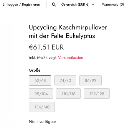
Einloggen
/
Registrieren
Österreich (EUR €)
Warenkorb
(0)
Währung
ALLE ANZEIGEN
Upcycling Kaschmirpullover
mit der Falte Eukalyptus
€61,51 EUR
inkl. MwSt. zzgl.
Versandkosten
Größe
62/68
74/80
86/92
98/104
110/116
122/128
134/140
Nicht verfügbar