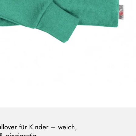
llover für Kinder – weich,
& einzigartig