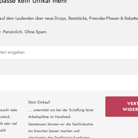
passe kein Unikat mehr
 auf dem Laufenden über neue Drops, Reststücke, Preorder-Phasen & Rabatta
r. Persönlich. Ohne Spam.
Dein Einkauf
VER
WIDE
aucht viele
... unterstützt uns bei der Schaffung fairer
sstück,
Arbeitsplätze im Handwerk.
t sehr viel
Gemeinsam können wir die Textilindustrie
ahlt
ein bisschen besser machen und
gleichzeitig den Textilkreislauf entlasten.