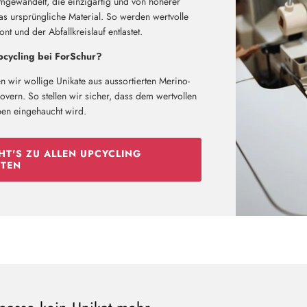
mgewandelt, die einzigartig und von höherer
das ursprüngliche Material. So werden wertvolle
t und der Abfallkreislauf entlastet.
cycling bei ForSchur?
n wir wollige Unikate aus aussortierten Merino-
vern. So stellen wir sicher, dass dem wertvollen
ben eingehaucht wird.
HT'S ZU ALLEN UPCYCLING
TEN