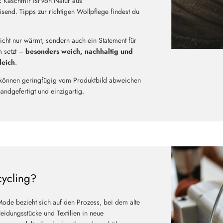
:
Kaschmir ist von Natur aus
Neu hier?
end. Tipps zur richtigen Wollpflege findest du
Melde dich jetzt für unseren Newsletter an und erhalte einen 10%
Willkommensrabatt auf deine erste Bestellung
nicht nur wärmt, sondern auch ein Statement für
 setzt –
besonders weich, nachhaltig und
leich
.
können geringfügig vom Produktbild abweichen
ABSCHICKEN
handgefertigt und einzigartig.
cycling?
Mode bezieht sich auf den Prozess, bei dem alte
eidungsstücke und Textilien in neue