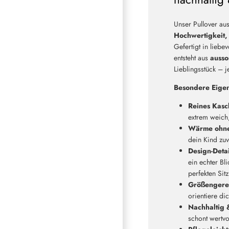
Unser Pullover au
Hochwertigkeit, 
Gefertigt in liebe
entsteht aus
ausso
Lieblingsstück – j
Besondere Eigen
Reines Kasc
extrem weich
Wärme ohne
dein Kind zuv
Design-Detai
ein echter Bl
perfekten Sitz
Größengere
orientiere di
Nachhaltig &
schont wertvol