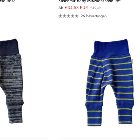
ose Rosa
Kaschmir Baby Mitwachshose Rot
€34,58 EUR
Ab
€49,42
26 bewertungen
Neu hier?
Melde dich jetzt für unseren Newsletter an und erhalte einen 10%
QUICK
QUICK
Willkommensrabatt auf deine erste Bestellung
VIEW
VIEW