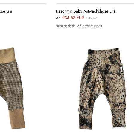
se Lila
Kaschmir Baby Mitwachshose Lila
€34,58 EUR
Ab
€49,42
26 bewertungen
QUICK
QUICK