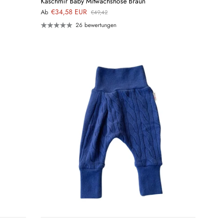
Kaschmir Baby Mitwachshose Braun
€34,58 EUR
Ab
€49,42
26 bewertungen
QUICK
VIEW