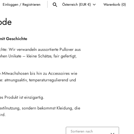
Einloggen
/
Registrieren
Österreich (EUR €)
Warenkorb
(0)
Währung
ode
ALLE ANZEIGEN
mit Geschichte
chte: Wir verwandeln aussortierte Pullover aus
ehen Unikate – kleine Schätze, fair gefertigt,
he Mitwachshosen bis hin zu Accessoires wie
le: atmungsaktiv, temperaturregulierend und
s Produkt ist einzigartig.
Textilnutzung, sondern bekommst Kleidung, die
ird.
Sortieren nach