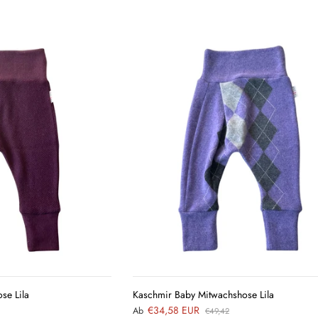
QUICK
QUICK
VIEW
VIEW
se Lila
Kaschmir Baby Mitwachshose Lila
€34,58 EUR
Ab
€49,42